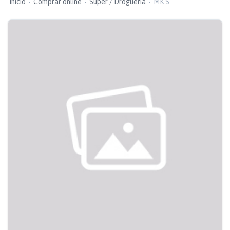
Inicio
Comprar online
Super / Droguería
MK S