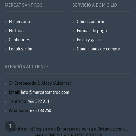
MERCAT SANT ROC
SERVICIO A DOMICILIO
El mercado
Cómo comprar
Historia
Formas de pago
Cualidades
Envío y gastos
Localización
Condiciones de compra
ATENCIÓN AL CLIENTE
C/ Espronceda 2, Alcoy (Alicante)
Email:
info@mercatsantroc.com
Teléfono:
966 522 914
Whatsapp:
625 188 250
Inscrito en el Registro de Empresas de Venta a Distancia con el
número (NEVA) 2010/0973/10/03/1/V