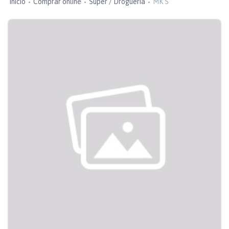
Inicio
Comprar online
Super / Droguería
MK S