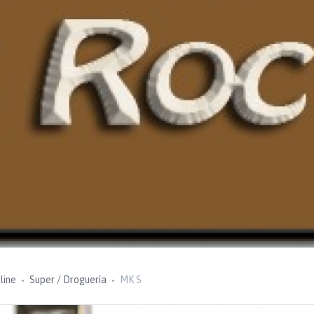
line
Super / Droguería
MK S