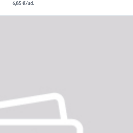
6,85 €/ud.