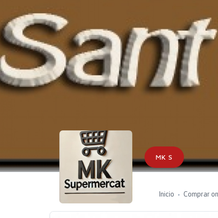
MK S
Inicio
Comprar on