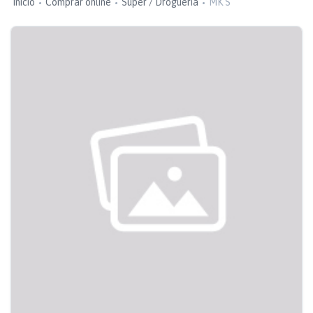
Inicio
Comprar online
Super / Droguería
MK S