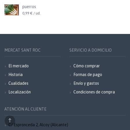
puerros
0,99 € / ud.
MERCAT SANT ROC
SERVICIO A DOMICILIO
El mercado
Cómo comprar
Historia
Formas de pago
Cualidades
Envío y gastos
Localización
Condiciones de compra
ATENCIÓN AL CLIENTE
C/ Espronceda 2, Alcoy (Alicante)