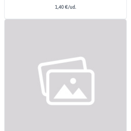
1,40 €/ud.