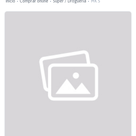
Inicio
Comprar online
Super / Droguería
MK S