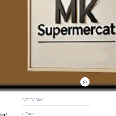
CATEGORÍAS
Bazar
adirá