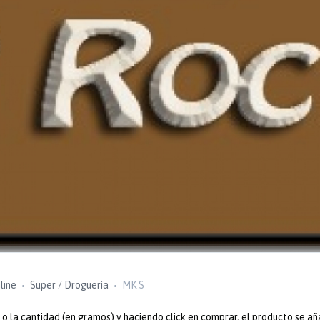
line
Super / Droguería
MK S
 la cantidad (en gramos) y haciendo click en comprar, el producto se añ