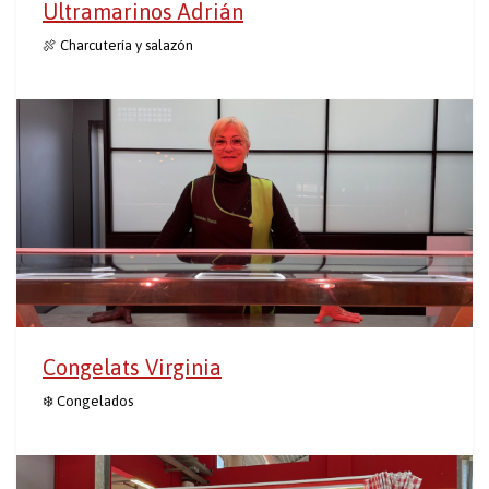
Ultramarinos Adrián
🍖 Charcutería y salazón
Congelats Virginia
❄️ Congelados