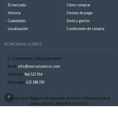
El mercado
Cómo comprar
Historia
Formas de pago
Cualidades
Envío y gastos
Localización
Condiciones de compra
ATENCIÓN AL CLIENTE
C/ Espronceda 2, Alcoy (Alicante)
Email:
info@mercatsantroc.com
Teléfono:
966 522 914
Whatsapp:
625 188 250
Inscrito en el Registro de Empresas de Venta a Distancia con el
número (NEVA) 2010/0973/10/03/1/V
Aviso legal
Privacidad
Cookies
Mapa del sitio