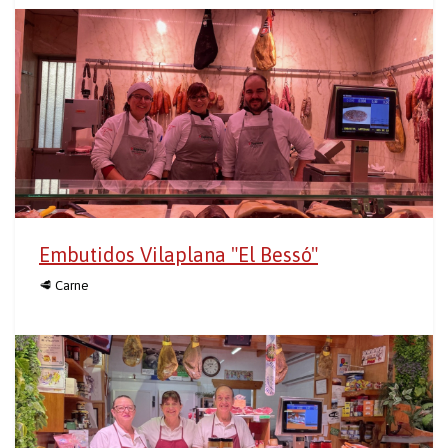
Embutidos Vilaplana "El Bessó"
🥩 Carne