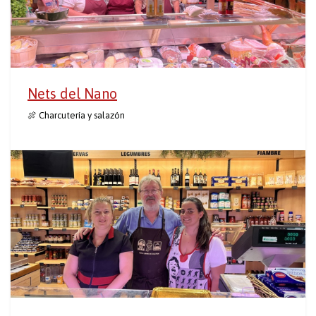
Nets del Nano
🍖 Charcutería y salazón