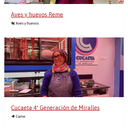
Aves y huevos Reme
🐔 Aves y huevos
Cucaeta 4ª Generación de Miralles
🥩 Carne