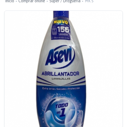
Inicio
Comprar online
Super / Droguería
MK S