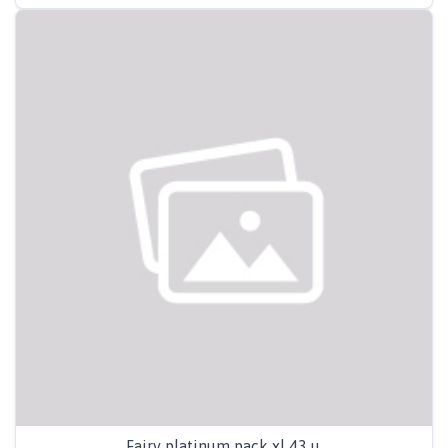
Fairy platinum pack xl 43 u.