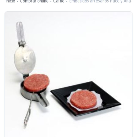
Inicio
Comprar online
Carne
Embutidos artesanos Paco y Ana