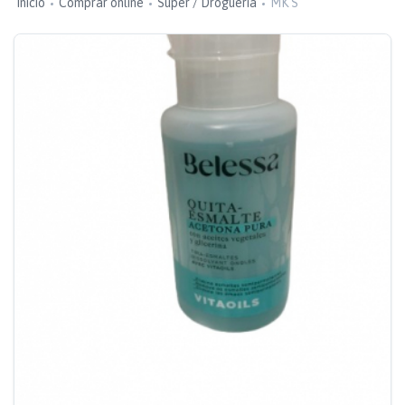
Inicio
Comprar online
Super / Droguería
MK S