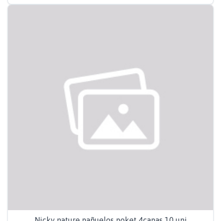
Nicky nature pañuelos poket 4capas 10 uni