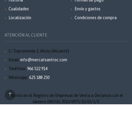
Historia
Formas de pago
Cualidades
Envío y gastos
Localización
Condiciones de compra
ATENCIÓN AL CLIENTE
C/ Espronceda 2, Alcoy (Alicante)
Email:
info@mercatsantroc.com
Teléfono:
966 522 914
Whatsapp:
625 188 250
Inscrito en el Registro de Empresas de Venta a Distancia con el
número (NEVA) 2010/0973/10/03/1/V
Aviso legal
Privacidad
Cookies
Mapa del sitio
© 2026 Mercat Sant Roc