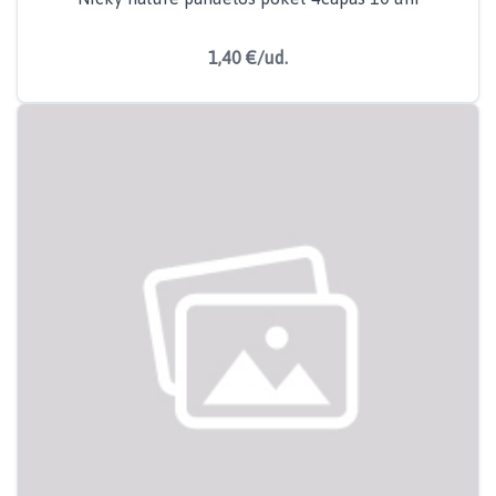
1,40 €/ud.