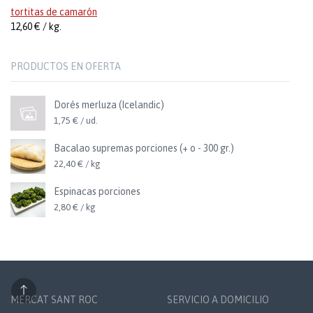
tortitas de camarón
12,60 € / kg.
PRODUCTOS EN OFERTA
Dorés merluza (Icelandic)
1,75 € / ud.
Bacalao supremas porciones (+ o - 300 gr.)
22,40 € / kg
Espinacas porciones
2,80 € / kg
MERCAT SANT ROC
SERVICIO A DOMICILIO