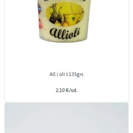
All i oli t.135grs
2,10 €/ud.