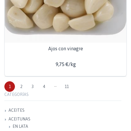
Ajos con vinagre
9,75 €/kg
1
2
3
4
···
11
CATEGORÍAS
ACEITES
ACEITUNAS
EN LATA