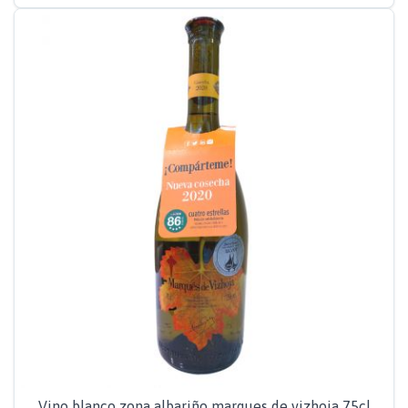
Vino blanco zona albariño marques de vizhoja 75cl