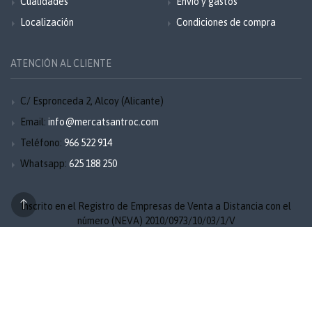
Cualidades
Envío y gastos
Localización
Condiciones de compra
ATENCIÓN AL CLIENTE
C/ Espronceda 2, Alcoy (Alicante)
Email:
info@mercatsantroc.com
Teléfono:
966 522 914
Whatsapp:
625 188 250
Inscrito en el Registro de Empresas de Venta a Distancia con el
número (NEVA) 2010/0973/10/03/1/V
Aviso legal
Privacidad
Cookies
Mapa del sitio
© 2026 Mercat Sant Roc