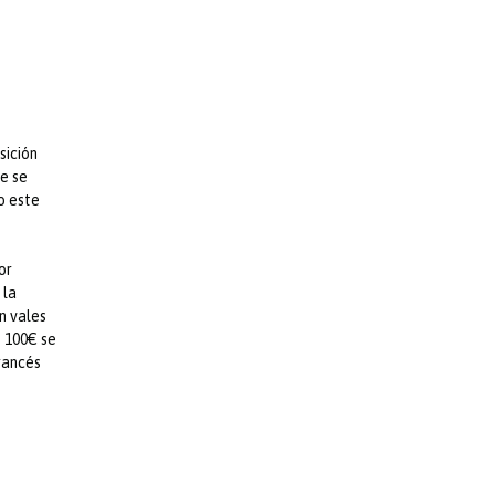
sición
e se
o este
or
 la
n vales
e 100€ se
rancés