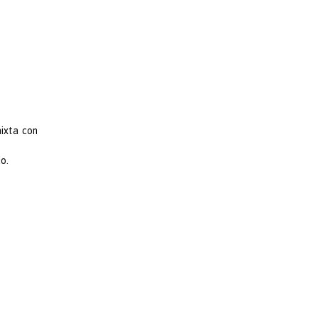
ixta con
o.