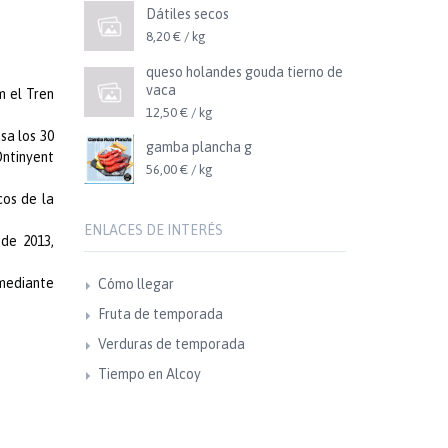
Dátiles secos
8,20 € / kg
queso holandes gouda tierno de
vaca
m el Tren
12,50 € / kg
sa los 30
gamba plancha g
Ontinyent
56,00 € / kg
cos de la
ENLACES DE INTERÉS
 de 2013,
 mediante
Cómo llegar
Fruta de temporada
Verduras de temporada
Tiempo en Alcoy