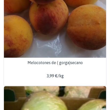
Melocotones de ( gorga)secano
3,99 €/kg