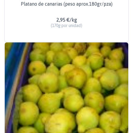
Platano de canarias (peso aprox.180gr/pza)
2,95 €/kg
(170g por unidad)