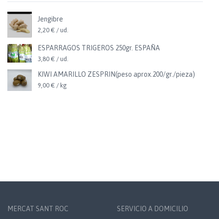
Jengibre
2,20 € / ud.
ESPARRAGOS TRIGEROS 250gr. ESPAÑA
3,80 € / ud.
KIWI AMARILLO ZESPRIN(peso aprox.200/gr./pieza)
9,00 € / kg
MERCAT SANT ROC
SERVICIO A DOMICILIO