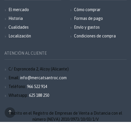
El mercado
Cómo comprar
Historia
Formas de pago
Cualidades
Envío y gastos
Localización
Condiciones de compra
ATENCIÓN AL CLIENTE
C/ Espronceda 2, Alcoy (Alicante)
Email:
info@mercatsantroc.com
Teléfono:
966 522 914
Whatsapp:
625 188 250
Inscrito en el Registro de Empresas de Venta a Distancia con el
número (NEVA) 2010/0973/10/03/1/V