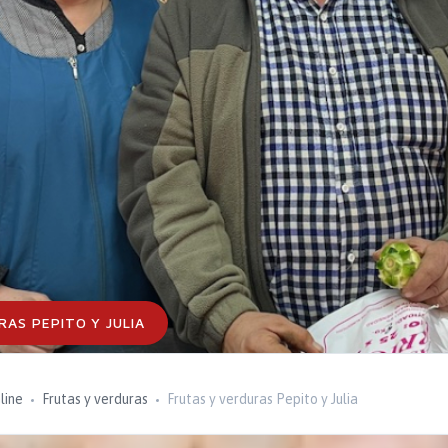
RAS PEPITO Y JULIA
line
Frutas y verduras
Frutas y verduras Pepito y Julia