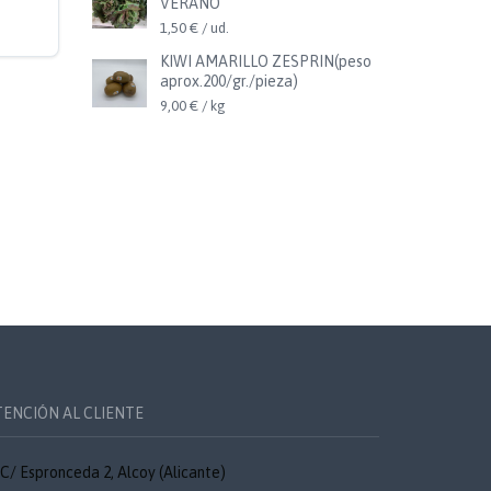
VERANO
1,50 € / ud.
KIWI AMARILLO ZESPRIN(peso
aprox.200/gr./pieza)
9,00 € / kg
TENCIÓN AL CLIENTE
C/ Espronceda 2, Alcoy (Alicante)