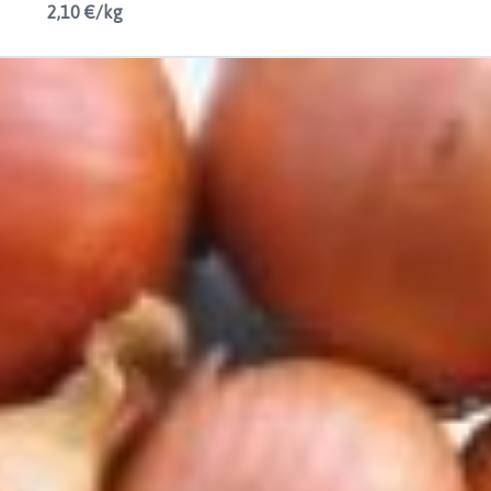
2,10 €/kg