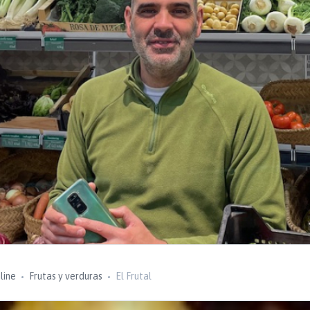
line
Frutas y verduras
El Frutal