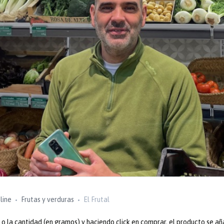
line
Frutas y verduras
El Frutal
 la cantidad (en gramos) y haciendo click en comprar, el producto se añ