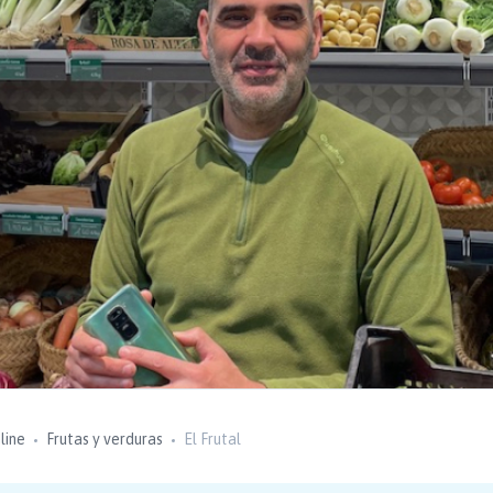
line
Frutas y verduras
El Frutal