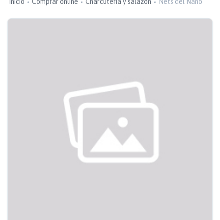
Inicio
Comprar online
Charcutería y salazón
Nets del Nano