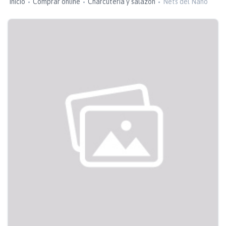
Inicio
Comprar online
Charcutería y salazón
Nets del Nano