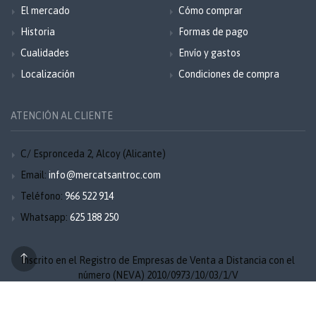
El mercado
Cómo comprar
Historia
Formas de pago
Cualidades
Envío y gastos
Localización
Condiciones de compra
ATENCIÓN AL CLIENTE
C/ Espronceda 2, Alcoy (Alicante)
Email:
info@mercatsantroc.com
Teléfono:
966 522 914
Whatsapp:
625 188 250
Inscrito en el Registro de Empresas de Venta a Distancia con el
número (NEVA) 2010/0973/10/03/1/V
Aviso legal
Privacidad
Cookies
Mapa del sitio