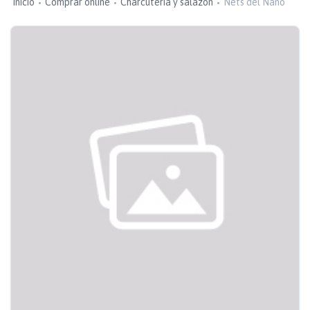
Inicio
Comprar online
Charcutería y salazón
Nets del Nano