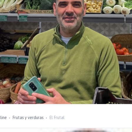
line
Frutas y verduras
El Frutal