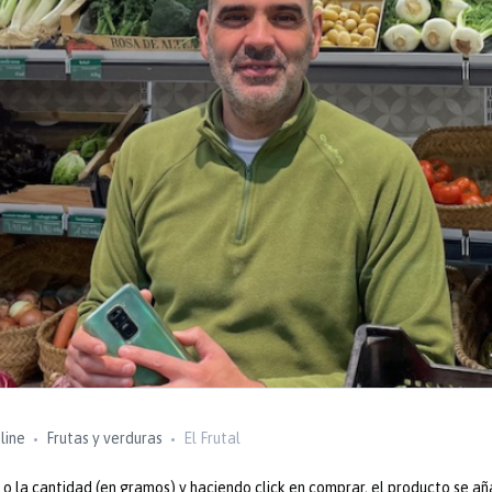
line
Frutas y verduras
El Frutal
 la cantidad (en gramos) y haciendo click en comprar, el producto se añ