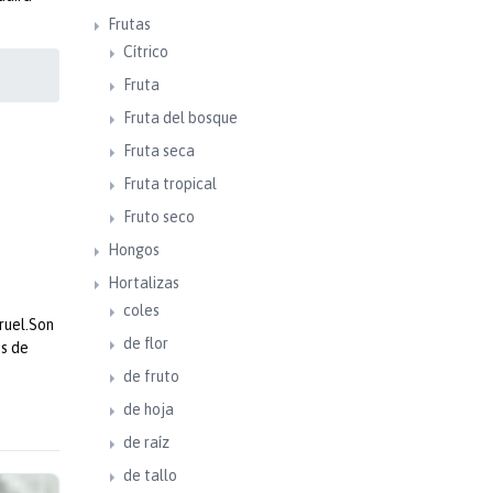
Frutas
Cítrico
Fruta
Fruta del bosque
Fruta seca
Fruta tropical
Fruto seco
Hongos
Hortalizas
coles
ruel.Son
de flor
es de
de fruto
de hoja
de raíz
de tallo