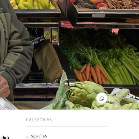
CATEGORÍAS
ACEITES
adirá