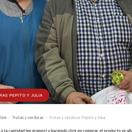
RAS PEPITO Y JULIA
line
Frutas y verduras
Frutas y verduras Pepito y Julia
 la cantidad (en gramos) y haciendo click en comprar, el producto se añ