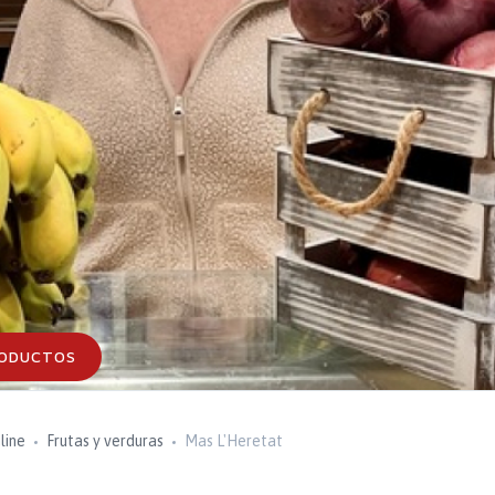
RODUCTOS
line
Frutas y verduras
Mas L'Heretat