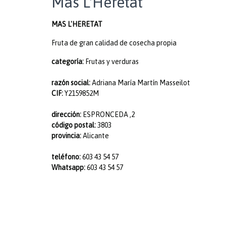
Mas L'Heretat
MAS L'HERETAT
Fruta de gran calidad de cosecha propia
categoría:
Frutas y verduras
razón social:
Adriana María Martín Masseilot
CIF:
Y2159852M
dirección:
ESPRONCEDA ,2
código postal:
3803
provincia:
Alicante
teléfono:
603 43 54 57
Whatsapp:
603 43 54 57