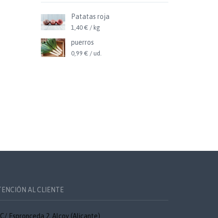
Patatas roja
1,40 € / kg
puerros
0,99 € / ud.
TENCIÓN AL CLIENTE
C/ Espronceda 2, Alcoy (Alicante)