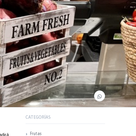
CATEGORÍAS
Frutas
adirá