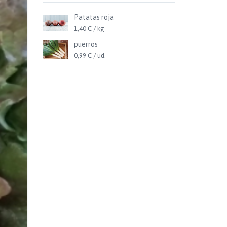
Patatas roja
1,40 € / kg
puerros
0,99 € / ud.