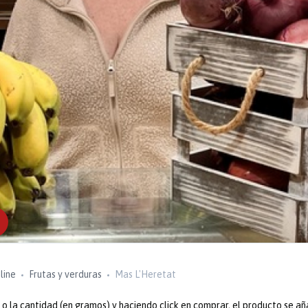
line
Frutas y verduras
Mas L'Heretat
 la cantidad (en gramos) y haciendo click en comprar, el producto se añ