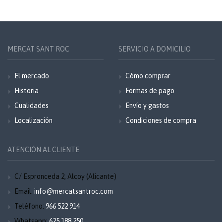
MERCAT SANT ROC
SERVICIO A DOMICILIO
El mercado
Cómo comprar
Historia
Formas de pago
Cualidades
Envío y gastos
Localización
Condiciones de compra
ATENCIÓN AL CLIENTE
C/ Espronceda 2, Alcoy (Alicante)
Email:
info@mercatsantroc.com
Teléfono:
966 522 914
Whatsapp:
625 188 250