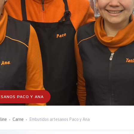
ESANOS PACO Y ANA
line
Carne
Embutidos artesanos Paco y Ana