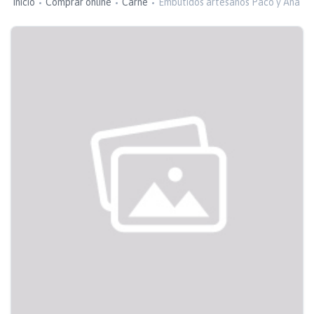
Inicio
Comprar online
Carne
Embutidos artesanos Paco y Ana