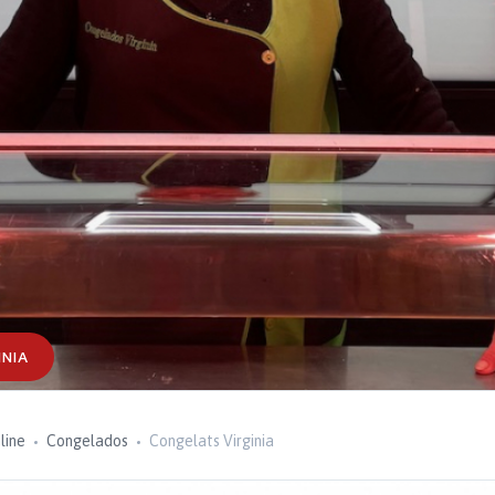
INIA
line
Congelados
Congelats Virginia