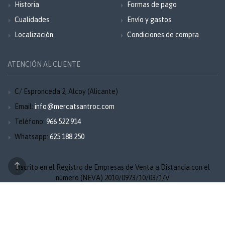
Historia
Formas de pago
Cualidades
Envío y gastos
Localización
Condiciones de compra
ATENCIÓN AL CLIENTE
C/ Espronceda 2, Alcoy (Alicante)
Email:
info@mercatsantroc.com
Teléfono:
966 522 914
Whatsapp:
625 188 250
Inscrito en el Registro de Empresas de Venta a Distancia con el
número (NEVA) 2010/0973/10/03/1/V
Aviso legal
Privacidad
Cookies
Mapa del sitio