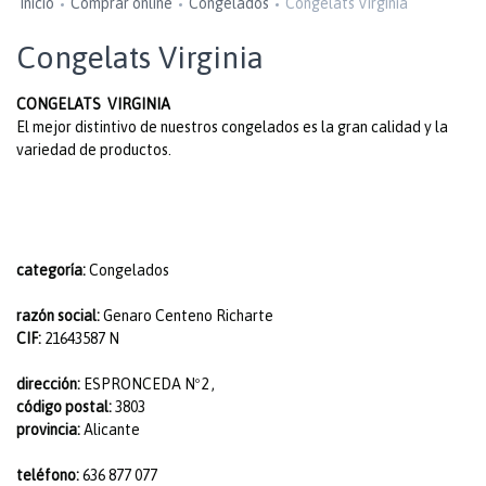
Inicio
Comprar online
Congelados
Congelats Virginia
Congelats Virginia
CONGELATS VIRGINIA
El mejor distintivo de nuestros congelados es la gran calidad y la
variedad de productos.
categoría:
Congelados
razón social:
Genaro Centeno Richarte
CIF:
21643587 N
dirección:
ESPRONCEDA Nº2 ,
código postal:
3803
provincia:
Alicante
teléfono:
636 877 077