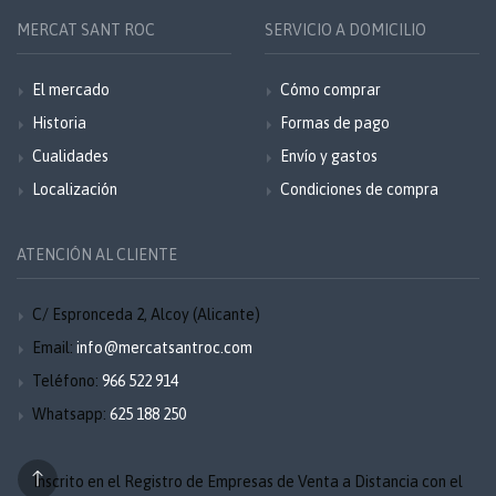
MERCAT SANT ROC
SERVICIO A DOMICILIO
El mercado
Cómo comprar
Historia
Formas de pago
Cualidades
Envío y gastos
Localización
Condiciones de compra
ATENCIÓN AL CLIENTE
C/ Espronceda 2, Alcoy (Alicante)
Email:
info@mercatsantroc.com
Teléfono:
966 522 914
Whatsapp:
625 188 250
Inscrito en el Registro de Empresas de Venta a Distancia con el