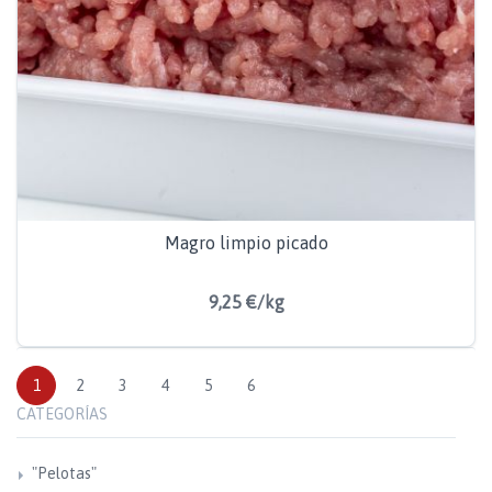
Magro limpio picado
9,25 €/kg
1
2
3
4
5
6
CATEGORÍAS
"Pelotas"