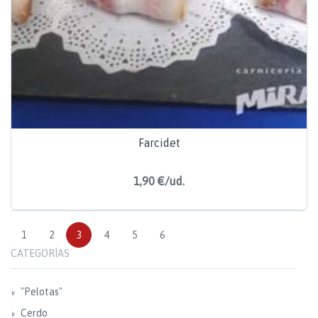
Farcidet
1,90 €/ud.
1
2
3
4
5
6
CATEGORÍAS
"Pelotas"
Cerdo