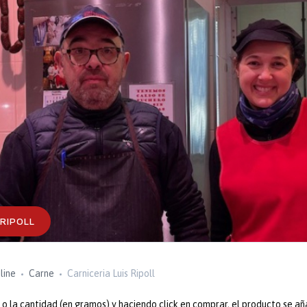
 RIPOLL
line
Carne
Carniceria Luis Ripoll
 la cantidad (en gramos) y haciendo click en comprar, el producto se añ