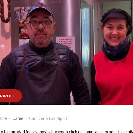
 RIPOLL
line
Carne
Carniceria Luis Ripoll
 la cantidad (en gramos) y haciendo click en comprar, el producto se añ