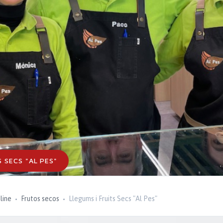
S SECS "AL PES"
line
Frutos secos
Llegums i Fruits Secs "Al Pes"