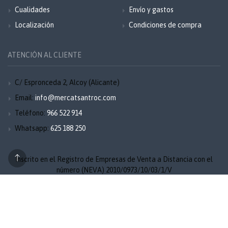
Cualidades
Envío y gastos
Localización
Condiciones de compra
ATENCIÓN AL CLIENTE
C/ Espronceda 2, Alcoy (Alicante)
Email:
info@mercatsantroc.com
Teléfono:
966 522 914
Whatsapp:
625 188 250
Inscrito en el Registro de Empresas de Venta a Distancia con el
número (NEVA) 2010/0973/10/03/1/V
Aviso legal
Privacidad
Cookies
Mapa del sitio
© 2026 Mercat Sant Roc