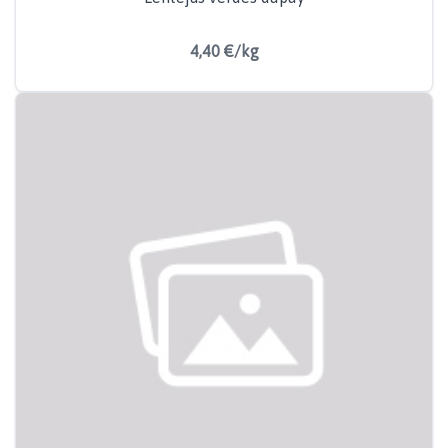
4,40 €/kg