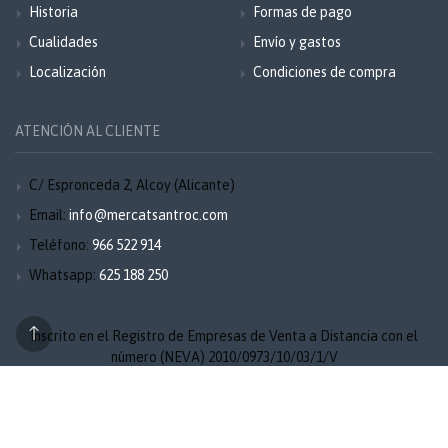
Historia
Formas de pago
Cualidades
Envío y gastos
Localización
Condiciones de compra
ATENCIÓN AL CLIENTE
C/ Espronceda 2, Alcoy (Alicante)
Email:
info@mercatsantroc.com
Teléfono:
966 522 914
Whatsapp:
625 188 250
Inscrito en el Registro de Empresas de Venta a Distancia con el
número (NEVA) 2010/0973/10/03/1/V
Aviso legal
Privacidad
Cookies
Mapa del sitio