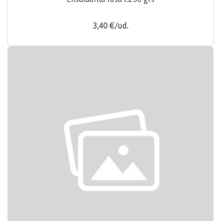
3,40 €/ud.