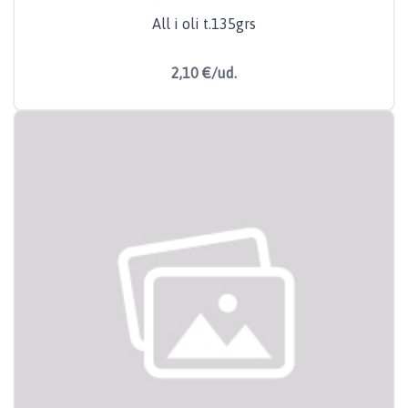
All i oli t.135grs
2,10 €/ud.