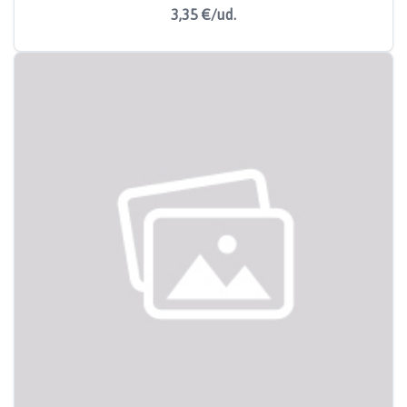
3,35 €/ud.