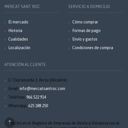
MERCAT SANT ROC
SERVICIO A DOMICILIO
El mercado
Cómo comprar
Historia
Formas de pago
Cualidades
Envío y gastos
Localización
Condiciones de compra
ATENCIÓN AL CLIENTE
C/ Espronceda 2, Alcoy (Alicante)
Email:
info@mercatsantroc.com
Teléfono:
966 522 914
Whatsapp:
625 188 250
Inscrito en el Registro de Empresas de Venta a Distancia con el