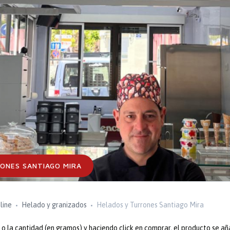
ONES SANTIAGO MIRA
line
Helado y granizados
Helados y Turrones Santiago Mira
 la cantidad (en gramos) y haciendo click en comprar, el producto se añ