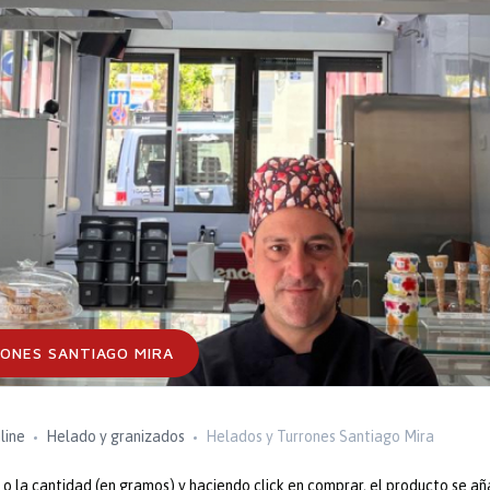
ONES SANTIAGO MIRA
line
Helado y granizados
Helados y Turrones Santiago Mira
 la cantidad (en gramos) y haciendo click en comprar, el producto se añ