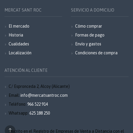
MERCAT SANT ROC
SERVICIO A DOMICILIO
El mercado
Cómo comprar
Historia
Formas de pago
Cualidades
Envío y gastos
Localización
Condiciones de compra
ATENCIÓN AL CLIENTE
C/ Espronceda 2, Alcoy (Alicante)
Email:
info@mercatsantroc.com
Teléfono:
966 522 914
Whatsapp:
625 188 250
Inscrito en el Registro de Empresas de Venta a Distancia con el