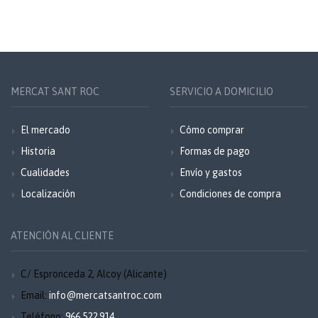
MERCAT SANT ROC
SERVICIO A DOMICILIO
El mercado
Cómo comprar
Historia
Formas de pago
Cualidades
Envío y gastos
Localización
Condiciones de compra
ATENCIÓN AL CLIENTE
C/ Espronceda 2, Alcoy (Alicante)
Email:
info@mercatsantroc.com
Teléfono:
966 522 914