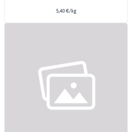
5,40 €/kg